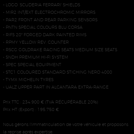
- LOGO ‘SCUDERIA FERRARI' SHIELDS
- MIR2 INT/EXT ELECTROCHROMIC MIRRORS
- PAR2 FRONT AND REAR PARKING SENSORS
- PNTN SPECIAL COLOURS BLU CORSA
- RIFS 20* FORGED DARK PAINTED RIMS
- RPMY YELLOW REV, COUNTER
- RSCG GOLDRAKE RACING SEATS MEDIUM SIZE SEATS
- SNDH PREMIUM HI-FI SYSTEM
- SPEC SPECIAL EOUIPMENT
- STC1 COLOURED STANDARD STICHING NERO 4000
- TYMX MICHELIN TYRES
- UALZ UPPER PART IN ALCANTARA EXTRA-RANGE
Prix TTC : 234.900 € (TVA RÉCUPÉRABLE 20%)
Prix HT (Export) : 195.750 €
Nous gérons l'immatriculation de votre véhicule et proposons
la reprise après expertise.