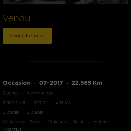
Vendu
Contactez-nous
Occasion
07-2017
22.565 Km
•
•
Essence
Automatique
•
3.902 Cm3
670 CV
493 kW
•
•
3 portes
2 places
•
Couleur ext. : Bleu
Couleur int. : Beige
Intérieur :
•
•
Alcantara