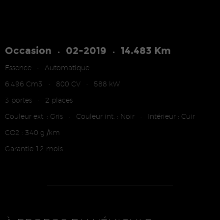
Occasion
02-2019
14.483 Km
•
•
Essence
Automatique
•
6.496 Cm3
800 CV
588 kW
•
•
3 portes
2 places
•
Couleur ext. : Gris
Couleur int. : Noir
Intérieur : Cuir
•
•
CO2 : 340 g /km
Garantie 12 mois