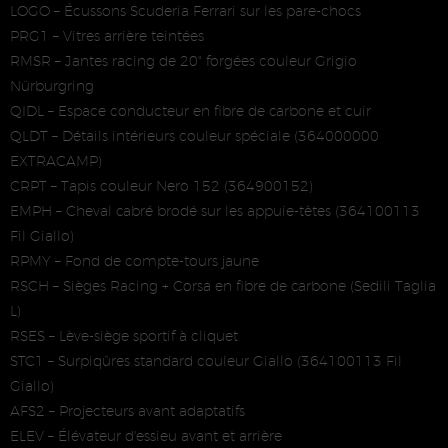
LOGO – Écussons Scuderia Ferrari sur les pare-chocs
PRG1 – Vitres arrière teintées
RMSR – Jantes racing de 20" forgées couleur Grigio
Nürburgring
QIDL – Espace conducteur en fibre de carbone et cuir
QLDT – Détails intérieurs couleur spéciale (364000000
EXTRACAMP)
CRPT – Tapis couleur Nero 152 (364900152)
EMPH – Cheval cabré brodé sur les appuie-têtes (364100113
Fil Giallo)
RPMY – Fond de compte-tours jaune
RSCH – Sièges Racing + Corsa en fibre de carbone (Sedili Taglia
L)
RSES – Lève-siège sportif à cliquet
STC1 – Surpiqûres standard couleur Giallo (364100113 Fil
Giallo)
AFS2 – Projecteurs avant adaptatifs
ELEV – Élévateur d'essieu avant et arrière