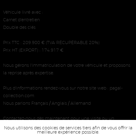
Véhicule livré avec :
Carnet d'entretien
Double des clés
Prix TTC : 209.900 € (TVA RÉCUPÉRABLE 20%)
Prix HT (EXPORT) : 174.917 €
Nous gérons l'immatriculation de votre véhicule et proposons
la reprise après expertise.
Plus d'informations rendez-vous sur notre site web : pagal-
collection.com
Nous parlons Français / Anglais / Allemand
Contactez-nous dès maintenant pour une visite ou un
renseignement !
Nous utilisons des cookies de services tiers afin de vous offrir la
meilleure expérience possible.
L'équipe Pagal Collection.