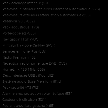
Pack éclairage intérieur (630)
Rétroviseur intérieur anti-éblouissement automatique (276)
Rétroviseurs extérieurs atténuation automatique (256)
Réservoir 90 L (082)
Pack acoustique (170)
Porte-gobelets (585)
Navigation High (7UG)
MirrorLink / Apple CarPlay (9WT)
Services en ligne Plus (EL5)
Radio Premium (I8L)
Réception radio numérique DAB (QV3)
HomeLink 433 MHz (608)
Deux interfaces USB / iPod (UI2)
Système audio Bose Premium (9VL)
Pack sécurité VTS (7I2)
Alarme avec protection volumétrique (534)
Capteur d'inclinaison (521)
Feu antibrouillard gauche (465)