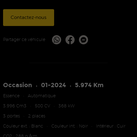
Contactez-nous
Partager ce véhicule
Occasion
01-2024
5.974 Km
•
•
Essence
Automatique
•
3.996 Cm3
500 CV
368 kW
•
•
3 portes
2 places
•
Couleur ext. : Blanc
Couleur int. : Noir
Intérieur : Cuir
•
•
CO2 : 288 g /km