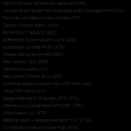
Cache console centrale en carbone (XHM)
Couvercle de rangement Alcantara avec monogramme (XLG)
Fond de compteurs blanc Carrara (XFJ)
Cadran Chrono blanc (XGM)
Boîte PDK 7 rapports (250)
Différentiel autobloquant 40 % (220)
Suspension pilotée PASM (475)
Phares LED directionnels (602)
Feux de jour LED (605)
Lève-essieu avant (474)
Pack Sport Chrono Plus (QR5)
Contrôle pression pneus RDK 433 MHz (482)
Valve TPM noire (UX7)
Sièges baquets 918 Spyder (373 / 374)
Intérieur cuir / Alcantara (975 / 981 / 991)
Volant sport cuir (878)
Pédalier sport + repose-pied sport (121 / 122)
Climatisation électronique High (573)