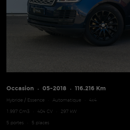
Occasion
05-2018
116.216 Km
•
•
Hybride / Essence
Automatique
4x4
•
•
1.997 Cm3
404 CV
297 kW
•
•
5 portes
5 places
•