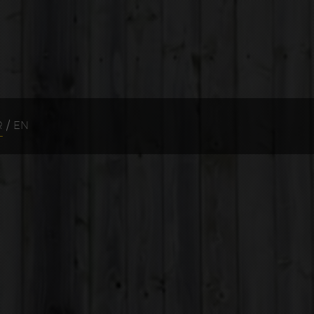
R
/
EN