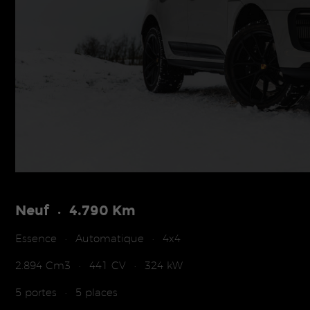
Neuf
4.790 Km
•
Essence
Automatique
4x4
•
•
2.894 Cm3
441 CV
324 kW
•
•
5 portes
5 places
•