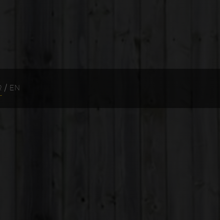
R
/
EN