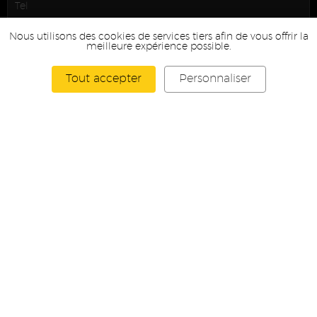
Nous utilisons des cookies de services tiers afin de vous offrir la
meilleure expérience possible.
Tout accepter
Personnaliser
L'envoi du formulaire via reCaptcha est désactivé.
Accepter
les cookies
* Donnée obligatoire
En soumettant ce formulaire, vous acceptez que vos données