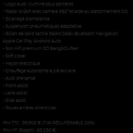
- Logo Audi illuminé sous portières
- Radar AV/AR avec caméra 360° et aide au stationnement 3D
- Eclairage d’ambiance
- Suspension pneumatiques adaptative
- Ecran de bord tactile Radio DAB+ Bluetooth Navigation
Apple Car Play Android Auto
- Son Hifi premium 3D Bang&Olufsen
- Soft close
- Hayon électrique
- Chauffage autonome à clé axillaire
- Audi pre-sense
- Front assist
- Lane assist
- Side assist
- Roues arrières directrices
Prix TTC : 99.900 € (TVA RÉCUPÉRABLE 20%)
Prix HT (Export) : 83.250 €