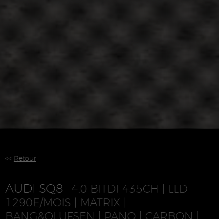
<<
Retour
AUDI SQ8
4.0 BITDI 435CH | LLD
1290E/MOIS | MATRIX |
BANG&OLUFSEN | PANO | CARBON |