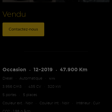
Vendu
Contactez-nous
Occasion
12-2019
47.900 Km
•
•
Diesel
Automatique
4x4
•
•
3.956 Cm3
435 CV
320 kW
•
•
5 portes
5 places
•
Couleur ext. : Noir
Couleur int. : Noir
Intérieur : Cuir
•
•
CO2 : 198 g /km