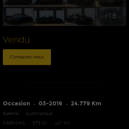
+18
Vendu
Contactez-nous
Occasion
03-2016
24.779 Km
•
•
Essence
Automatique
•
5.935 Cm3
573 CV
421 kW
•
•