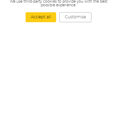
We use third-party cookies to provide you with the best
28 Route de Capellen
possible experience.
L-8279 Mamer
Luxembourg
Accept all
Customise
Pierre-Louis LEG: +352 661 671 695
Arnaud GEORGI : +352 661 671 695
CONTACT US