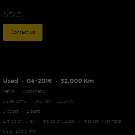
Sold
Contact us
Used
04-2016
32.000 Km
•
•
Petrol
Automatic
•
3.996 Cm3
500 HP
368 kW
•
•
3 doors
2 seats
•
Ext. color : Grey
Int. color : Black
Interior : Alcantara
•
•
CO2 : 296 g /km