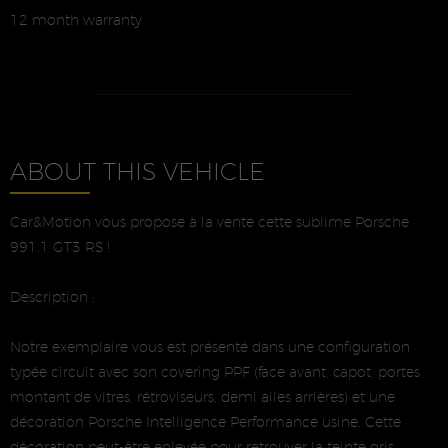
12 month warranty
ABOUT THIS VEHICLE
Car&Motion vous propose à la vente cette sublime Porsche
991.1 GT3 RS !
Description :
Notre exemplaire vous est présenté dans une configuration
typée circuit avec son covering PPF (face avant, capot, portes,
montant de vitres, rétroviseurs, demi ailes arrières) et une
décoration Porsche Intelligence Performance usine. Cette
décoration peut-être enlevée pour retrouver la teinte gris