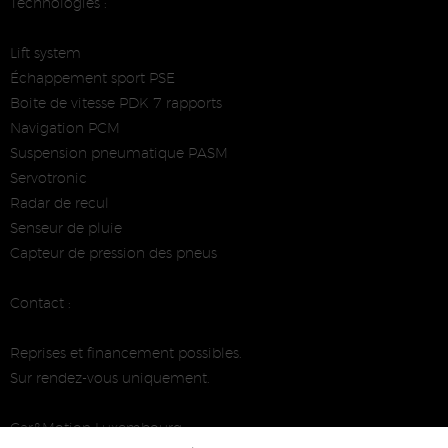
Technologies :
Lift system
Échappement sport PSE
Boite de vitesse PDK 7 rapports
Navigation PCM
Suspension pneumatique PASM
Servotronic
Radar de recul
Senseur de pluie
Capteur de pression des pneus
Contact :
Reprises et financement possibles.
Sur rendez-vous uniquement.
Car&Motion Luxembourg