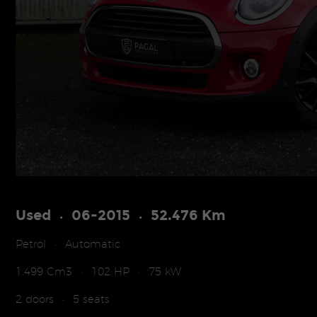
Used
06-2015
52.476 Km
•
•
Petrol
Automatic
•
1.499 Cm3
102 HP
75 kW
•
•
2 doors
5 seats
•