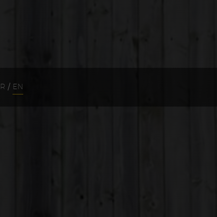
FR
/
EN