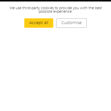
Nous nous occupons des démarches administratives liées à
We use third-party cookies to provide you with the best
l’immatriculation de votre véhicule.
possible experience.
Reprise possible de votre véhicule sur expertise par nos soins.
Accept all
Customise
Consultez notre site internet www.pagal-collection.com
Contactez-nous dès maintenant pour plus d’informations ou
pour organiser une visite.
L’équipe Pagal Collection.
Pagal Collection
8 Rue Amédée Bollée
68127 Sainte-Croix en Plaine - France
(Visible de l’autoroute A35)
*Sous réserve d’erreurs*