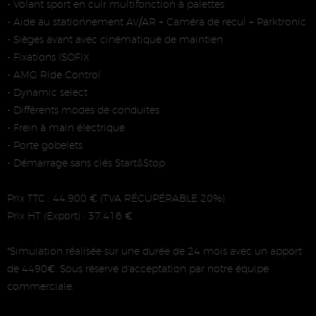
- Volant sport en cuir multifonction à palettes
- Aide au stationnement AV/AR + Caméra de recul + Parktronic
- Sièges avant avec cinématique de maintien
- Fixations ISOFIX
- AMG Ride Control
- Dynamic select
- Différents modes de conduites
- Frein à main électrique
- Porte gobelets
- Démarrage sans clés Start&Stop
Prix TTC : 44.900 € (TVA RÉCUPÉRABLE 20%)
Prix HT (Export) : 37.416 €
*Simulation réalisée sur une durée de 24 mois avec un apport
de 4490€. Sous réserve d'acceptation par notre équipe
commerciale.