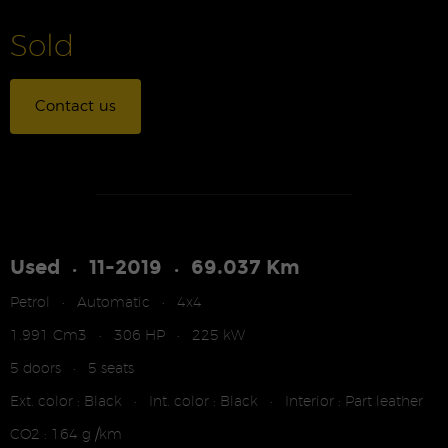
Sold
Contact us
Used
11-2019
69.037 Km
•
•
Petrol
Automatic
4x4
•
•
1.991 Cm3
306 HP
225 kW
•
•
5 doors
5 seats
•
Ext. color : Black
Int. color : Black
Interior : Part leather
•
•
CO2 : 164 g /km