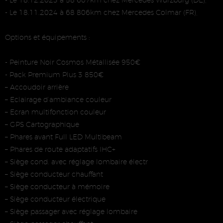
- Le 18.12.2023 à 58 607km chez Mercedes Würzburg (DE),
- Le 18.11.2024 à 68 806km chez Mercedes Colmar (FR),
Options et équipements :
- Peinture Noir Cosmos Métallisée 950€
- Pack Premium Plus 3 850€
– Accoudoir arrière
– Eclairage d’ambiance couleur
– Ecran multifonction couleur
– GPS Cartographique
– Phares avant Full LED Multibeam
– Phares de route adaptatifs IHC+
– Siège cond. avec réglage lombaire électr
– Siège conducteur chauffant
– Siège conducteur à mémoire
– Siège conducteur électrique
– Siège passager avec réglage lombaire